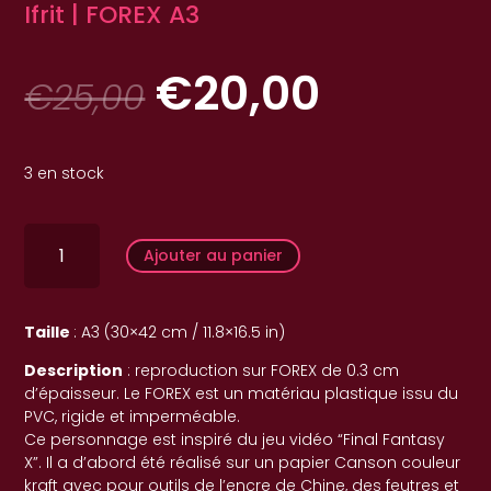
Ifrit | FOREX A3
Le
Le
€
20,00
€
25,00
prix
prix
initial
actuel
était :
est :
€25,00.
€20,00
3 en stock
quantité
de
Ajouter au panier
Ifrit
|
FOREX
A3
Taille
: A3 (30×42 cm / 11.8×16.5 in)
Description
: reproduction sur FOREX de 0.3 cm
d’épaisseur. Le FOREX est un matériau plastique issu du
PVC, rigide et imperméable.
Ce personnage est inspiré du jeu vidéo “Final Fantasy
X”. Il a d’abord été réalisé sur un papier Canson couleur
kraft avec pour outils de l’encre de Chine, des feutres et