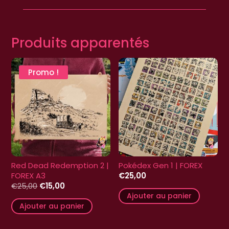
Produits apparentés
Promo !
Red Dead Redemption 2 |
Pokédex Gen 1 | FOREX
FOREX A3
€
25,00
Le
Le
€
25,00
€
15,00
prix
prix
Ajouter au panier
initial
actuel
Ajouter au panier
était :
est :
€25,00.
€15,00.