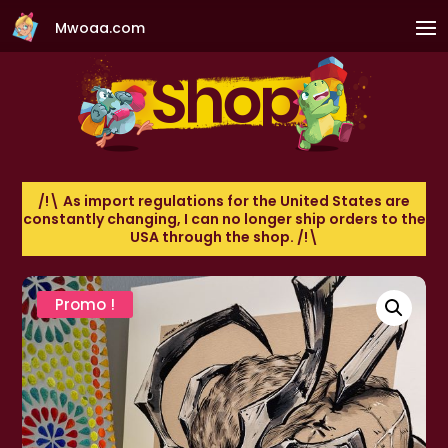
Mwoaa.com
/!\ As import regulations for the United States are
constantly changing, I can no longer ship orders to the
USA through the shop. /!\
Promo !