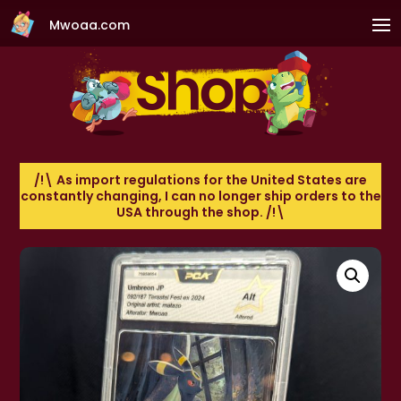
Mwoaa.com
/!\ As import regulations for the United States are
constantly changing, I can no longer ship orders to the
USA through the shop. /!\